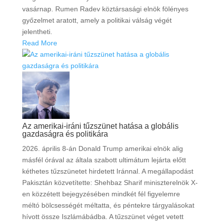
vasárnap. Rumen Radev köztársasági elnök fölényes
győzelmet aratott, amely a politikai válság végét
jelentheti.
Read More
Az amerikai-iráni tűzszünet hatása a globális
gazdaságra és politikára
2026. április 8-án Donald Trump amerikai elnök alig
másfél órával az általa szabott ultimátum lejárta előtt
kéthetes tűzszünetet hirdetett Iránnal. A megállapodást
Pakisztán közvetítette: Shehbaz Sharif miniszterelnök X-
en közzétett bejegyzésében mindkét fél figyelemre
méltó bölcsességét méltatta, és péntekre tárgyalásokat
hívott össze Iszlámábádba. A tűzszünet véget vetett