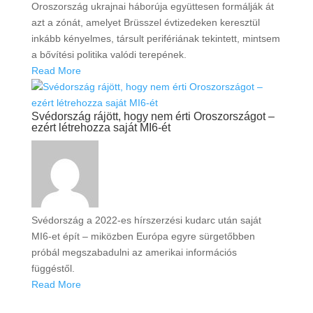
Oroszország ukrajnai háborúja együttesen formálják át
azt a zónát, amelyet Brüsszel évtizedeken keresztül
inkább kényelmes, társult perifériának tekintett, mintsem
a bővítési politika valódi terepének.
Read More
Svédország rájött, hogy nem érti Oroszországot –
ezért létrehozza saját MI6-ét
Svédország a 2022-es hírszerzési kudarc után saját
MI6-et épít – miközben Európa egyre sürgetőbben
próbál megszabadulni az amerikai információs
függéstől.
Read More