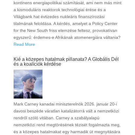
kontinens energiapolitikai számítását, ami nem más mint
a kismoduláris reaktorok technológiai érése és a
Világbank hat évtizedes nukleáris finanszírozási
tilalmának feloldása. A kérdés, amelyet a Policy Center
for the New South friss elemzése feltesz, provokatívan
egyszerű: érdemes-e Afrikának atomenergiára váltania?
Read More
Kié a közepes hatalmak pillanata? A Globális Dél
és a koalíciók kérdése
Mark Carney kanadai miniszterelnök 2026. január 20-i
davosi beszéde váratlan katalizátorrá vált a nemzetközi
rendről szóló vitában. Carney a szabályalapú
nemzetközi rend megtörésének tézisét fogalmazta meg,
és a közepes hatalmakat egy harmadik út megnyitására