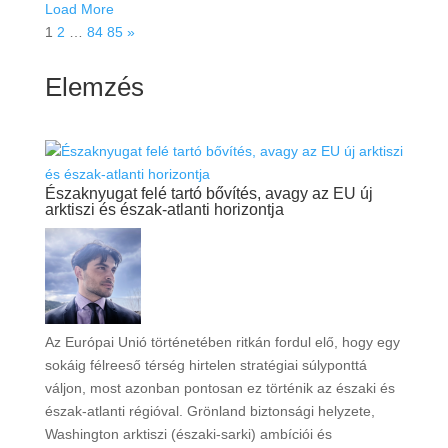
Load More
1
2
…
84
85
»
Elemzés
Északnyugat felé tartó bővítés, avagy az EU új
arktiszi és észak-atlanti horizontja
Az Európai Unió történetében ritkán fordul elő, hogy egy
sokáig félreeső térség hirtelen stratégiai súlyponttá
váljon, most azonban pontosan ez történik az északi és
észak-atlanti régióval. Grönland biztonsági helyzete,
Washington arktiszi (északi-sarki) ambíciói és