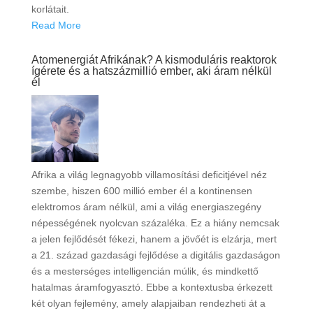
korlátait.
Read More
Atomenergiát Afrikának? A kismoduláris reaktorok
ígérete és a hatszázmillió ember, aki áram nélkül
él
Afrika a világ legnagyobb villamosítási deficitjével néz
szembe, hiszen 600 millió ember él a kontinensen
elektromos áram nélkül, ami a világ energiaszegény
népességének nyolcvan százaléka. Ez a hiány nemcsak
a jelen fejlődését fékezi, hanem a jövőét is elzárja, mert
a 21. század gazdasági fejlődése a digitális gazdaságon
és a mesterséges intelligencián múlik, és mindkettő
hatalmas áramfogyasztó. Ebbe a kontextusba érkezett
két olyan fejlemény, amely alapjaiban rendezheti át a