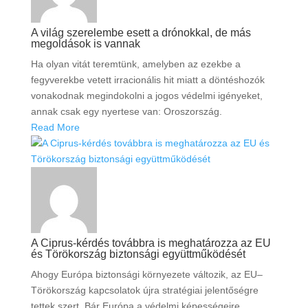
A világ szerelembe esett a drónokkal, de más
megoldások is vannak
Ha olyan vitát teremtünk, amelyben az ezekbe a
fegyverekbe vetett irracionális hit miatt a döntéshozók
vonakodnak megindokolni a jogos védelmi igényeket,
annak csak egy nyertese van: Oroszország.
Read More
A Ciprus-kérdés továbbra is meghatározza az EU
és Törökország biztonsági együttműködését
Ahogy Európa biztonsági környezete változik, az EU–
Törökország kapcsolatok újra stratégiai jelentőségre
tettek szert. Bár Európa a védelmi képességeire