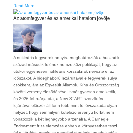
Read More
Az atomfegyver és az amerikai hatalom jövője
A nukleáris fegyverek annyira meghatározták a huszadik
század második felének nemzetközi politikáját, hogy az
utókor egyenesen nukleáris korszaknak nevezte el az
időszakot. A hidegháború lezárultával e fegyverek súlya
csökkent, ám az Egyesült Államok, Kína és Oroszország
közötti verseny éleződésével ismét gyorsan emelkedik,
és 2026 februárja óta, a New START szerződés
lejártával először áll fenn több mint fél évszázada olyan
helyzet, hogy semmilyen kötelező érvényű korlát nem
vonatkozik a két legnagyobb arzenálra. A Carnegie
Endowment friss elemzése ebben a környezetben teszi
fel a kérdést, amely az amerikai stratégiai gondolkodás