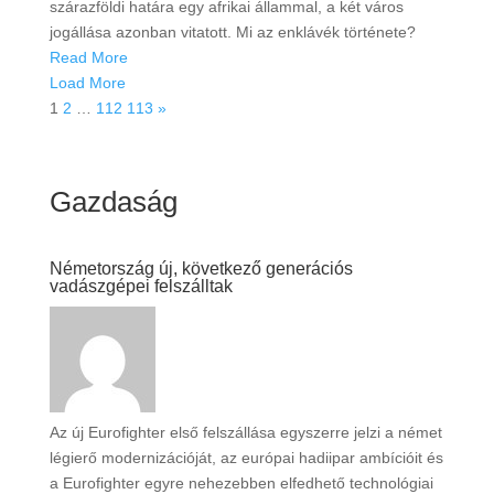
szárazföldi határa egy afrikai állammal, a két város
jogállása azonban vitatott. Mi az enklávék története?
Read More
Load More
1
2
…
112
113
»
Gazdaság
Németország új, következő generációs
vadászgépei felszálltak
Az új Eurofighter első felszállása egyszerre jelzi a német
légierő modernizációját, az európai hadiipar ambícióit és
a Eurofighter egyre nehezebben elfedhető technológiai