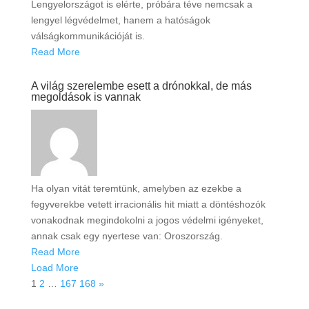
Lengyelországot is elérte, próbára téve nemcsak a
lengyel légvédelmet, hanem a hatóságok
válságkommunikációját is.
Read More
A világ szerelembe esett a drónokkal, de más
megoldások is vannak
Ha olyan vitát teremtünk, amelyben az ezekbe a
fegyverekbe vetett irracionális hit miatt a döntéshozók
vonakodnak megindokolni a jogos védelmi igényeket,
annak csak egy nyertese van: Oroszország.
Read More
Load More
1
2
…
167
168
»