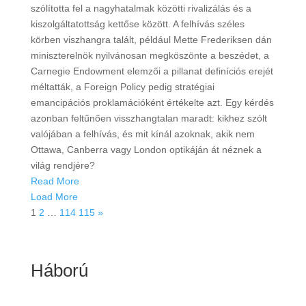
szólította fel a nagyhatalmak közötti rivalizálás és a
kiszolgáltatottság kettőse között. A felhívás széles
körben viszhangra talált, például Mette Frederiksen dán
miniszterelnök nyilvánosan megköszönte a beszédet, a
Carnegie Endowment elemzői a pillanat definíciós erejét
méltatták, a Foreign Policy pedig stratégiai
emancipációs proklamációként értékelte azt. Egy kérdés
azonban feltűnően visszhangtalan maradt: kikhez szólt
valójában a felhívás, és mit kínál azoknak, akik nem
Ottawa, Canberra vagy London optikáján át néznek a
világ rendjére?
Read More
Load More
1
2
…
114
115
»
Háború