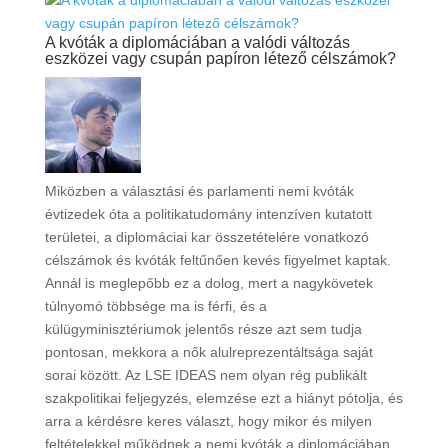
A kvóták a diplomáciában a valódi változás
eszközei vagy csupán papíron létező célszámok?
Miközben a választási és parlamenti nemi kvóták
évtizedek óta a politikatudomány intenzíven kutatott
területei, a diplomáciai kar összetételére vonatkozó
célszámok és kvóták feltűnően kevés figyelmet kaptak.
Annál is meglepőbb ez a dolog, mert a nagykövetek
túlnyomó többsége ma is férfi, és a
külügyminisztériumok jelentős része azt sem tudja
pontosan, mekkora a nők alulreprezentáltsága saját
sorai között. Az LSE IDEAS nem olyan rég publikált
szakpolitikai feljegyzés, elemzése ezt a hiányt pótolja, és
arra a kérdésre keres választ, hogy mikor és milyen
feltételekkel működnek a nemi kvóták a diplomáciában.