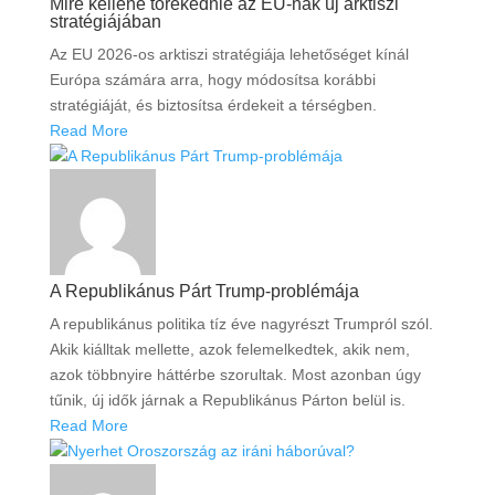
Mire kellene törekednie az EU-nak új arktiszi
stratégiájában
Az EU 2026-os arktiszi stratégiája lehetőséget kínál
Európa számára arra, hogy módosítsa korábbi
stratégiáját, és biztosítsa érdekeit a térségben.
Read More
A Republikánus Párt Trump-problémája
A republikánus politika tíz éve nagyrészt Trumpról szól.
Akik kiálltak mellette, azok felemelkedtek, akik nem,
azok többnyire háttérbe szorultak. Most azonban úgy
tűnik, új idők járnak a Republikánus Párton belül is.
Read More