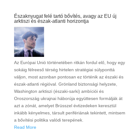
Északnyugat felé tartó bővítés, avagy az EU új
arktiszi és észak-atlanti horizontja
Az Európai Unió történetében ritkán fordul elő, hogy egy
sokáig félreeső térség hirtelen stratégiai súlyponttá
váljon, most azonban pontosan ez történik az északi és
észak-atlanti régióval. Grönland biztonsági helyzete,
Washington arktiszi (északi-sarki) ambíciói és
Oroszország ukrajnai háborúja együttesen formálják át
azt a zónát, amelyet Brüsszel évtizedeken keresztül
inkább kényelmes, társult perifériának tekintett, mintsem
a bővítési politika valódi terepének.
Read More