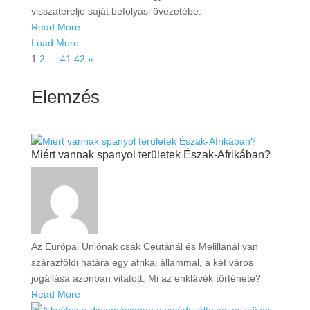
visszaterelje saját befolyási övezetébe.
Read More
Load More
1
2
…
41
42
»
Elemzés
Miért vannak spanyol területek Észak-Afrikában?
Az Európai Uniónak csak Ceutánál és Melillánál van
szárazföldi határa egy afrikai állammal, a két város
jogállása azonban vitatott. Mi az enklávék története?
Read More