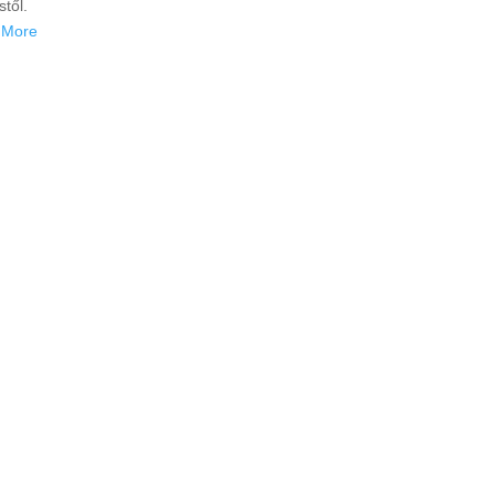
stől.
 More