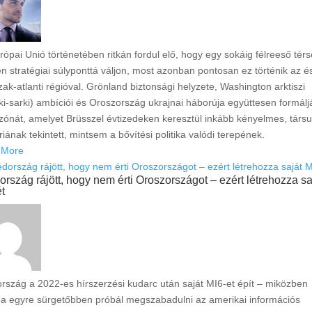
rópai Unió történetében ritkán fordul elő, hogy egy sokáig félreeső tér
len stratégiai súlyponttá váljon, most azonban pontosan ez történik az é
zak-atlanti régióval. Grönland biztonsági helyzete, Washington arktiszi
ki-sarki) ambíciói és Oroszország ukrajnai háborúja együttesen formálj
 zónát, amelyet Brüsszel évtizedeken keresztül inkább kényelmes, társu
riának tekintett, mintsem a bővítési politika valódi terepének.
 More
rszág rájött, hogy nem érti Oroszországot – ezért létrehozza sa
t
rszág a 2022-es hírszerzési kudarc után saját MI6-et épít – miközben
a egyre sürgetőbben próbál megszabadulni az amerikai információs