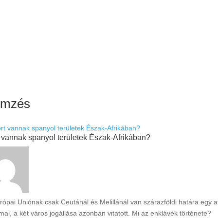
emzés
t vannak spanyol területek Észak-Afrikában?
rópai Uniónak csak Ceutánál és Melillánál van szárazföldi határa egy af
mal, a két város jogállása azonban vitatott. Mi az enklávék története?