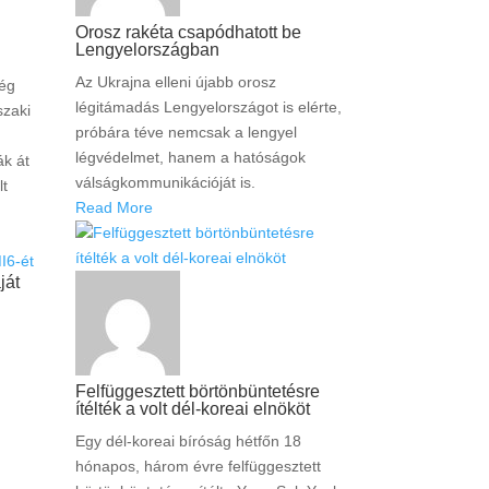
Orosz rakéta csapódhatott be
Lengyelországban
Az Ukrajna elleni újabb orosz
ség
légitámadás Lengyelországot is elérte,
szaki
próbára téve nemcsak a lengyel
légvédelmet, hanem a hatóságok
ák át
válságkommunikációját is.
lt
Read More
ját
Felfüggesztett börtönbüntetésre
ítélték a volt dél-koreai elnököt
Egy dél-koreai bíróság hétfőn 18
hónapos, három évre felfüggesztett