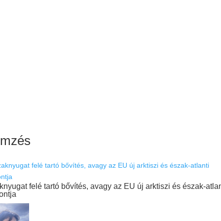
emzés
nyugat felé tartó bővítés, avagy az EU új arktiszi és észak-atlan
ontja