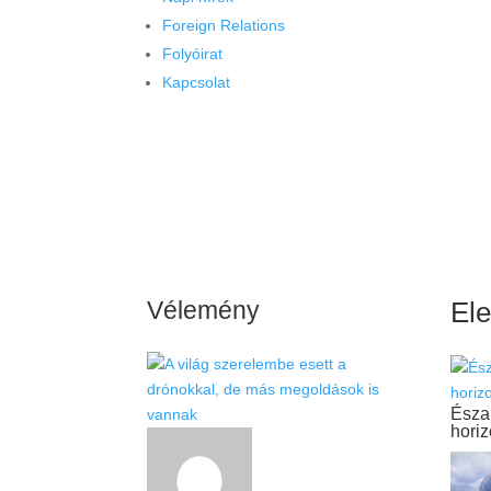
Foreign Relations
Folyóirat
Kapcsolat
Vélemény
El
Észak
horiz