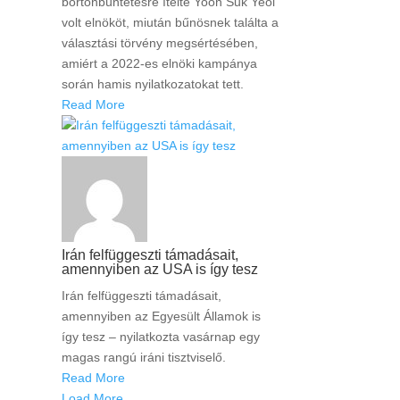
börtönbüntetésre ítélte Yoon Suk Yeol
volt elnököt, miután bűnösnek találta a
választási törvény megsértésében,
amiért a 2022-es elnöki kampánya
során hamis nyilatkozatokat tett.
Read More
Irán felfüggeszti támadásait,
amennyiben az USA is így tesz
Irán felfüggeszti támadásait,
amennyiben az Egyesült Államok is
így tesz – nyilatkozta vasárnap egy
magas rangú iráni tisztviselő.
Read More
Load More