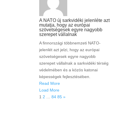
A NATO új sarkvidéki jelenléte azt
mutatja, hogy az európai
szövetségesek egyre nagyobb
szerepet vállalnak
A finnországi többnemzeti NATO-
jelenlét azt jelzi, hogy az európai
szövetségesek egyre nagyobb
szerepet vállalnak a sarkvidéki térség
védelmében és a közös katonai
képességek fejlesztésében.
Read More
Load More
1
2
…
84
85
»