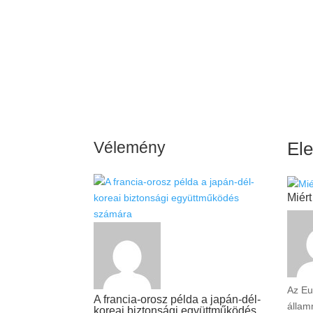
Vélemény
El
Miér
Az Eu
A francia-orosz példa a japán-dél-
állam
koreai biztonsági együttműködés