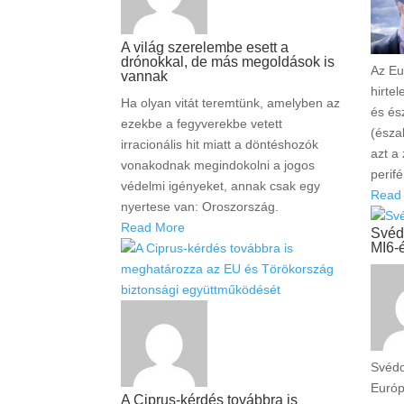
A világ szerelembe esett a
drónokkal, de más megoldások is
Az Eu
vannak
hirte
Ha olyan vitát teremtünk, amelyben az
és és
ezekbe a fegyverekbe vetett
(észa
irracionális hit miatt a döntéshozók
azt a
vonakodnak megindokolni a jogos
perifé
védelmi igényeket, annak csak egy
Read
nyertese van: Oroszország.
Read More
Svédo
MI6-é
Svédo
Európ
A Ciprus-kérdés továbbra is