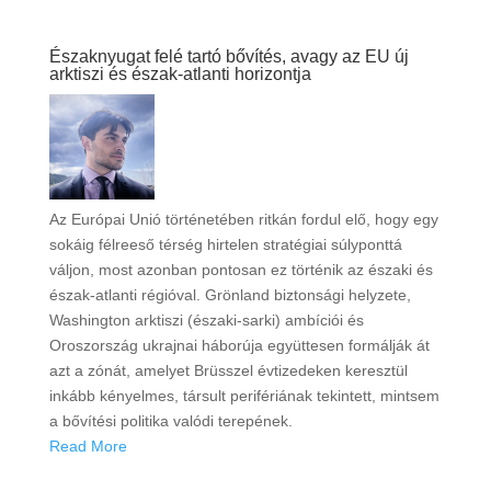
Északnyugat felé tartó bővítés, avagy az EU új
arktiszi és észak-atlanti horizontja
Az Európai Unió történetében ritkán fordul elő, hogy egy
sokáig félreeső térség hirtelen stratégiai súlyponttá
váljon, most azonban pontosan ez történik az északi és
észak-atlanti régióval. Grönland biztonsági helyzete,
Washington arktiszi (északi-sarki) ambíciói és
Oroszország ukrajnai háborúja együttesen formálják át
azt a zónát, amelyet Brüsszel évtizedeken keresztül
inkább kényelmes, társult perifériának tekintett, mintsem
a bővítési politika valódi terepének.
Read More