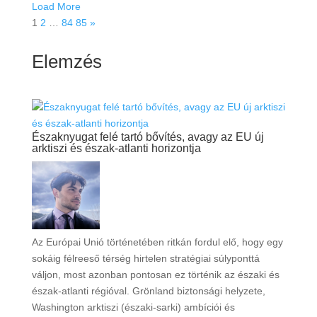
Load More
1
2
…
84
85
»
Elemzés
Északnyugat felé tartó bővítés, avagy az EU új
arktiszi és észak-atlanti horizontja
Az Európai Unió történetében ritkán fordul elő, hogy egy
sokáig félreeső térség hirtelen stratégiai súlyponttá
váljon, most azonban pontosan ez történik az északi és
észak-atlanti régióval. Grönland biztonsági helyzete,
Washington arktiszi (északi-sarki) ambíciói és