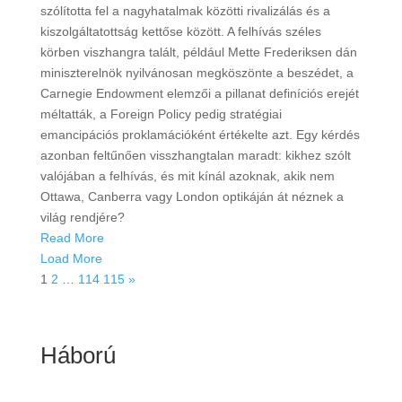
szólította fel a nagyhatalmak közötti rivalizálás és a
kiszolgáltatottság kettőse között. A felhívás széles
körben viszhangra talált, például Mette Frederiksen dán
miniszterelnök nyilvánosan megköszönte a beszédet, a
Carnegie Endowment elemzői a pillanat definíciós erejét
méltatták, a Foreign Policy pedig stratégiai
emancipációs proklamációként értékelte azt. Egy kérdés
azonban feltűnően visszhangtalan maradt: kikhez szólt
valójában a felhívás, és mit kínál azoknak, akik nem
Ottawa, Canberra vagy London optikáján át néznek a
világ rendjére?
Read More
Load More
1
2
…
114
115
»
Háború