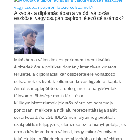
A kvóták a diplomáciában a valódi változás
eszközei vagy csupán papíron létező célszámok?
Miközben a választási és parlamenti nemi kvóták
évtizedek óta a politikatudomány intenzíven kutatott
területei, a diplomáciai kar összetételére vonatkozó
célszámok és kvóták feltűnően kevés figyelmet kaptak.
Annál is meglepőbb ez a dolog, mert a nagykövetek
túlnyomó többsége ma is férfi, és a
külügyminisztériumok jelentős része azt sem tudja
pontosan, mekkora a nők alulreprezentáltsága saját
sorai között. Az LSE IDEAS nem olyan rég publikált
szakpolitikai feljegyzés, elemzése ezt a hiányt pótolja, és
arra a kérdésre keres választ, hogy mikor és milyen
feltételekkel működnek a nemi kvóták a diplomáciában.