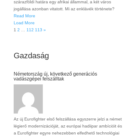
szárazföldi határa egy afrikai állammal, a két város
jogállása azonban vitatott. Mi az enklávék története?
Read More
Load More
1
2
…
112
113
»
Gazdaság
Németország új, következő generációs
vadászgépei felszálltak
Az új Eurofighter első felszállása egyszerre jelzi a német
légierő modernizációját, az európai hadiipar ambícióit és
a Eurofighter egyre nehezebben elfedhető technológiai