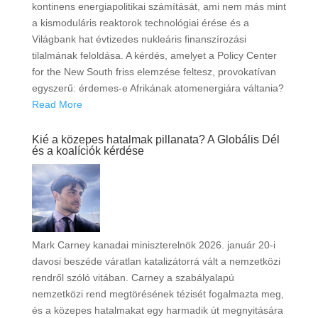
kontinens energiapolitikai számítását, ami nem más mint
a kismoduláris reaktorok technológiai érése és a
Világbank hat évtizedes nukleáris finanszírozási
tilalmának feloldása. A kérdés, amelyet a Policy Center
for the New South friss elemzése feltesz, provokatívan
egyszerű: érdemes-e Afrikának atomenergiára váltania?
Read More
Kié a közepes hatalmak pillanata? A Globális Dél
és a koalíciók kérdése
Mark Carney kanadai miniszterelnök 2026. január 20-i
davosi beszéde váratlan katalizátorrá vált a nemzetközi
rendről szóló vitában. Carney a szabályalapú
nemzetközi rend megtörésének tézisét fogalmazta meg,
és a közepes hatalmakat egy harmadik út megnyitására