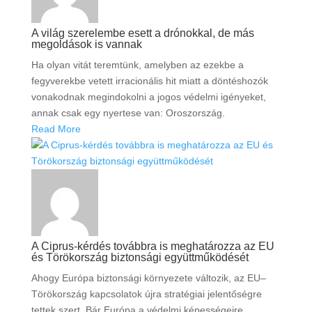
A világ szerelembe esett a drónokkal, de más
megoldások is vannak
Ha olyan vitát teremtünk, amelyben az ezekbe a
fegyverekbe vetett irracionális hit miatt a döntéshozók
vonakodnak megindokolni a jogos védelmi igényeket,
annak csak egy nyertese van: Oroszország.
Read More
A Ciprus-kérdés továbbra is meghatározza az EU
és Törökország biztonsági együttműködését
Ahogy Európa biztonsági környezete változik, az EU–
Törökország kapcsolatok újra stratégiai jelentőségre
tettek szert. Bár Európa a védelmi képességeire