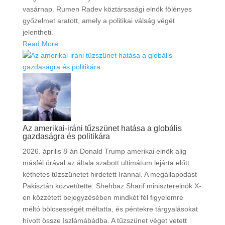
vasárnap. Rumen Radev köztársasági elnök fölényes
győzelmet aratott, amely a politikai válság végét
jelentheti.
Read More
Az amerikai-iráni tűzszünet hatása a globális
gazdaságra és politikára
2026. április 8-án Donald Trump amerikai elnök alig
másfél órával az általa szabott ultimátum lejárta előtt
kéthetes tűzszünetet hirdetett Iránnal. A megállapodást
Pakisztán közvetítette: Shehbaz Sharif miniszterelnök X-
en közzétett bejegyzésében mindkét fél figyelemre
méltó bölcsességét méltatta, és péntekre tárgyalásokat
hívott össze Iszlámábádba. A tűzszünet véget vetett