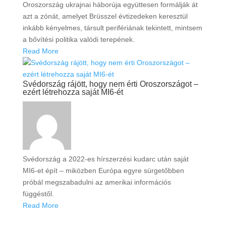
Oroszország ukrajnai háborúja együttesen formálják át
azt a zónát, amelyet Brüsszel évtizedeken keresztül
inkább kényelmes, társult perifériának tekintett, mintsem
a bővítési politika valódi terepének.
Read More
Svédország rájött, hogy nem érti Oroszországot –
ezért létrehozza saját MI6-ét
Svédország a 2022-es hírszerzési kudarc után saját
MI6-et épít – miközben Európa egyre sürgetőbben
próbál megszabadulni az amerikai információs
függéstől.
Read More