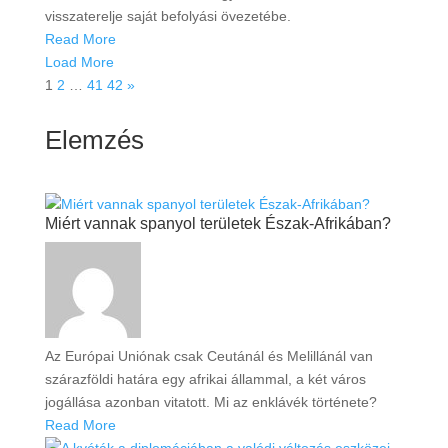
visszaterelje saját befolyási övezetébe.
Read More
Load More
1
2
…
41
42
»
Elemzés
Miért vannak spanyol területek Észak-Afrikában?
Az Európai Uniónak csak Ceutánál és Melillánál van
szárazföldi határa egy afrikai állammal, a két város
jogállása azonban vitatott. Mi az enklávék története?
Read More