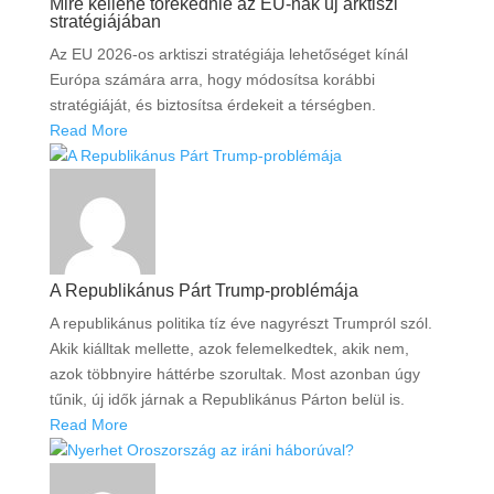
Mire kellene törekednie az EU-nak új arktiszi
stratégiájában
Az EU 2026-os arktiszi stratégiája lehetőséget kínál
Európa számára arra, hogy módosítsa korábbi
stratégiáját, és biztosítsa érdekeit a térségben.
Read More
A Republikánus Párt Trump-problémája
A republikánus politika tíz éve nagyrészt Trumpról szól.
Akik kiálltak mellette, azok felemelkedtek, akik nem,
azok többnyire háttérbe szorultak. Most azonban úgy
tűnik, új idők járnak a Republikánus Párton belül is.
Read More