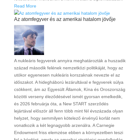
Read More
Az atomfegyver és az amerikai hatalom jövője
A nukleáris fegyverek annyira meghatározták a huszadik
század második felének nemzetközi politikáját, hogy az
utókor egyenesen nukleáris korszaknak nevezte el az
időszakot. A hidegháború lezárultával e fegyverek súlya
csökkent, ám az Egyesült Államok, Kína és Oroszország
közötti verseny éleződésével ismét gyorsan emelkedik,
és 2026 februárja óta, a New START szerződés
lejártával először áll fenn több mint fél évszázada olyan
helyzet, hogy semmilyen kötelező érvényű korlát nem
vonatkozik a két legnagyobb arzenálra. A Carnegie
Endowment friss elemzése ebben a környezetben teszi
fel a kérdést, amely az amerikai stratégiai gondolkodás