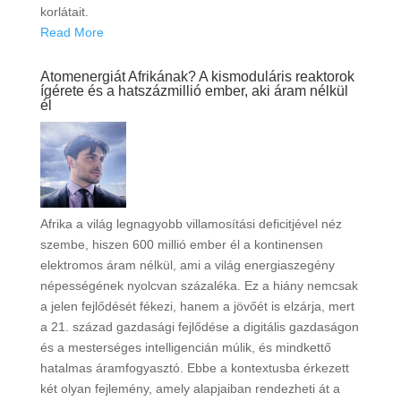
korlátait.
Read More
Atomenergiát Afrikának? A kismoduláris reaktorok
ígérete és a hatszázmillió ember, aki áram nélkül
él
Afrika a világ legnagyobb villamosítási deficitjével néz
szembe, hiszen 600 millió ember él a kontinensen
elektromos áram nélkül, ami a világ energiaszegény
népességének nyolcvan százaléka. Ez a hiány nemcsak
a jelen fejlődését fékezi, hanem a jövőét is elzárja, mert
a 21. század gazdasági fejlődése a digitális gazdaságon
és a mesterséges intelligencián múlik, és mindkettő
hatalmas áramfogyasztó. Ebbe a kontextusba érkezett
két olyan fejlemény, amely alapjaiban rendezheti át a