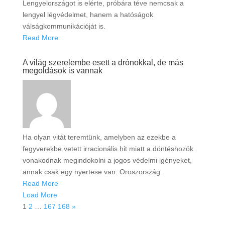
Lengyelországot is elérte, próbára téve nemcsak a
lengyel légvédelmet, hanem a hatóságok
válságkommunikációját is.
Read More
A világ szerelembe esett a drónokkal, de más
megoldások is vannak
Ha olyan vitát teremtünk, amelyben az ezekbe a
fegyverekbe vetett irracionális hit miatt a döntéshozók
vonakodnak megindokolni a jogos védelmi igényeket,
annak csak egy nyertese van: Oroszország.
Read More
Load More
1
2
…
167
168
»