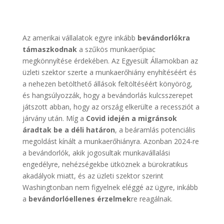
Az amerikai vállalatok egyre inkább
bevándorlókra
támaszkodnak
a szűkös munkaerőpiac
megkönnyítése érdekében. Az Egyesült Államokban az
üzleti szektor szerte a munkaerőhiány enyhítéséért és
a nehezen betölthető állások feltöltéséért könyörög,
és hangsúlyozzák, hogy a bevándorlás kulcsszerepet
játszott abban, hogy az ország elkerülte a recessziót a
járvány után. Míg a
Covid idején a migránsok
áradtak be a déli határon
, a beáramlás potenciális
megoldást kínált a munkaerőhiányra. Azonban 2024-re
a bevándorlók, akik jogosultak munkavállalási
engedélyre, nehézségekbe ütköznek a bürokratikus
akadályok miatt, és az üzleti szektor szerint
Washingtonban nem figyelnek eléggé az ügyre, inkább
a
bevándorlóellenes érzelmek
re reagálnak.