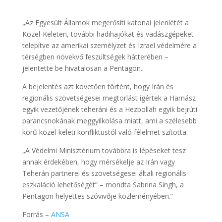
„Az Egyesült Államok megerősíti katonai jelenlétét a
Közel-Keleten, további hadihajókat és vadászgépeket
telepítve az amerikai személyzet és Izrael védelmére a
térségben növekvő feszültségek hátterében –
jelentette be hivatalosan a Pentagon.
A bejelentés azt követően történt, hogy Irán és
regionális szövetségesei megtorlást ígértek a Hamász
egyik vezetőjének teheráni és a Hezbollah egyik bejrúti
parancsnokának meggyilkolása miatt, ami a szélesebb
körű közel-keleti konfliktustól való félelmet szította.
„A Védelmi Minisztérium továbbra is lépéseket tesz
annak érdekében, hogy mérsékelje az Irán vagy
Teherán partnerei és szövetségesei általi regionális
eszkaláció lehetőségét” – mondta Sabrina Singh, a
Pentagon helyettes szóvivője közleményében.”
Forrás –
ANSA