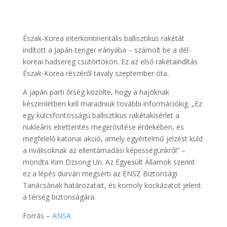
Észak-Korea interkontinentális ballisztikus rakétát
indított a Japán-tenger irányába – számolt be a dél-
koreai hadsereg csütörtökön. Ez az első rakétaindítás
Észak-Korea részéről tavaly szeptember óta.
A japán parti őrség közölte, hogy a hajóknak
készenlétben kell maradniuk további információkig. „Ez
egy kulcsfontosságú ballisztikus rakétakísérlet a
nukleáris elrettentés megerősítése érdekében, és
megfelelő katonai akció, amely egyértelmű jelzést küld
a riválisoknak az ellentámadási képességünkről” –
mondta Kim Dzsong Un. Az Egyesült Államok szerint
ez a lépés durván megsérti az ENSZ Biztonsági
Tanácsának határozatait, és komoly kockázatot jelent
a térség biztonságára.
Forrás –
ANSA