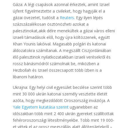
Gáza: A légi csapások azonnal érkeztek, amint Izrael
újfent figyelmeztette a civileket, hogy hagyják el a
gázai övezetet, tudósít a
Reuters
. Egy ilyen lépés
százszázalékosan ösztönözheti azokat a
palesztinokat,akik délre menekültek a gázai város elleni
izraeli támadások elől, hogy újra költözzenek, együtt
Khan Younis lakóival. Magasabb polgári és katonai
áldozatokra számítanak. A megszállt Ciszjordániában
élő palesztinok nyilatkozataikban izraeli verésekről és
rossz bánásmódról számolnak be, miközben a
Hezbollah és Izrael összecsapott több ízben is a
libanoni határon.
Ukrajna: Egy helyi civil egyesület becslése szerint több
mint 30 000 ukrán katonai személy vesztette életét
azóta, hogy megkezdődött Oroszország inváziója. A
Yale Egyetem kutatása szerint
ugyanebben az
időszakban több mint 2 400 ukrán gyereket szállítottak
fehéroroszországi létesítményekbe. Több mint 19 000-
et vittek el az orosz megszállás alatt állóterületekről –