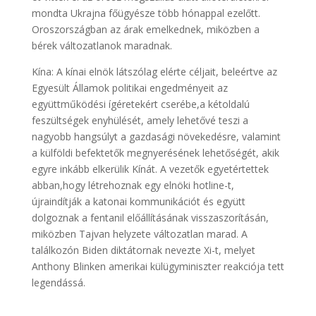
mondta Ukrajna főügyésze több hónappal ezelőtt.
Oroszországban az árak emelkednek, miközben a
bérek változatlanok maradnak.
Kína: A kínai elnök látszólag elérte céljait, beleértve az
Egyesült Államok politikai engedményeit az
együttműködési ígéretekért cserébe,a kétoldalú
feszültségek enyhülését, amely lehetővé teszi a
nagyobb hangsúlyt a gazdasági növekedésre, valamint
a külföldi befektetők megnyerésének lehetőségét, akik
egyre inkább elkerülik Kínát. A vezetők egyetértettek
abban,hogy létrehoznak egy elnöki hotline-t,
újraindítják a katonai kommunikációt és együtt
dolgoznak a fentanil előállításának visszaszorításán,
miközben Tajvan helyzete változatlan marad. A
találkozón Biden diktátornak nevezte Xi-t, melyet
Anthony Blinken amerikai külügyminiszter reakciója tett
legendássá.