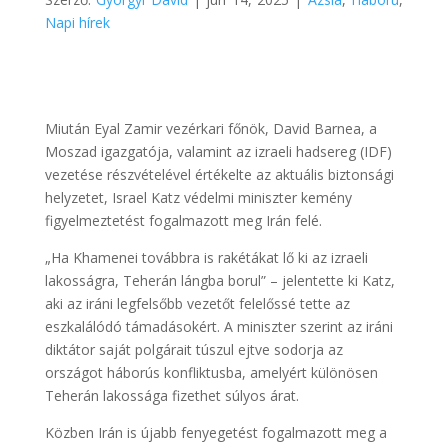
Napi hírek
Miután Eyal Zamir vezérkari főnök, David Barnea, a
Moszad igazgatója, valamint az izraeli hadsereg (IDF)
vezetése részvételével értékelte az aktuális biztonsági
helyzetet, Israel Katz védelmi miniszter kemény
figyelmeztetést fogalmazott meg Irán felé.
„Ha Khamenei továbbra is rakétákat lő ki az izraeli
lakosságra, Teherán lángba borul” – jelentette ki Katz,
aki az iráni legfelsőbb vezetőt felelőssé tette az
eszkalálódó támadásokért. A miniszter szerint az iráni
diktátor saját polgárait túszul ejtve sodorja az
országot háborús konfliktusba, amelyért különösen
Teherán lakossága fizethet súlyos árat.
Közben Irán is újabb fenyegetést fogalmazott meg a