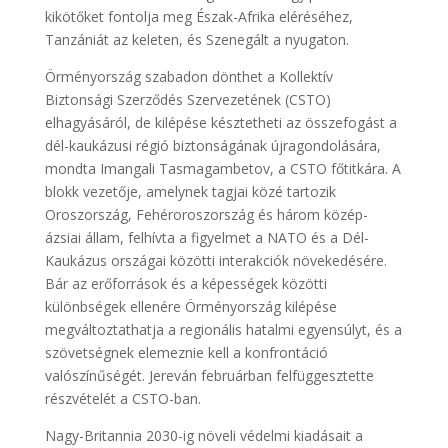
kikötőket fontolja meg Észak-Afrika eléréséhez,
Tanzániát az keleten, és Szenegált a nyugaton.
Örményország szabadon dönthet a Kollektív
Biztonsági Szerződés Szervezetének (CSTO)
elhagyásáról, de kilépése késztetheti az összefogást a
dél-kaukázusi régió biztonságának újragondolására,
mondta Imangali Tasmagambetov, a CSTO főtitkára. A
blokk vezetője, amelynek tagjai közé tartozik
Oroszország, Fehéroroszország és három közép-
ázsiai állam, felhívta a figyelmet a NATO és a Dél-
Kaukázus országai közötti interakciók növekedésére.
Bár az erőforrások és a képességek közötti
különbségek ellenére Örményország kilépése
megváltoztathatja a regionális hatalmi egyensúlyt, és a
szövetségnek elemeznie kell a konfrontáció
valószínűségét. Jereván februárban felfüggesztette
részvételét a CSTO-ban.
Nagy-Britannia 2030-ig növeli védelmi kiadásait a