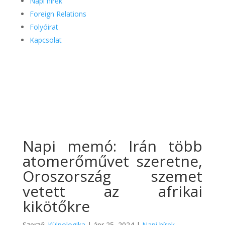
Napi hírek
Foreign Relations
Folyóirat
Kapcsolat
Napi memó: Irán több
atomerőművet szeretne,
Oroszország szemet
vetett az afrikai
kikötőkre
Szerző:
Külpologika
|
ápr 25, 2024
|
Napi hírek