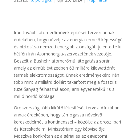
Irán további atomerőművek építését tervezi annak
érdekében, hogy növelje az energiatermelő képességét
és biztosítsa nemzeti energiabiztonságát, jelentette ki
hétfőn Irán Atomenergia-szervezetének vezetője.
Beszélt a Bushehr atomerőmű látogatása során,
amely az elmúlt évtizedben 63 milliárd kilowattórát
termelt elektromosságot. Ennek eredményeként Irán
több mint 8 milliárd dollárt takarított meg a fosszilis
tüzelőanyag-felhasználáson, ami egyenértékű 103
millió hordó kőolajjal.
Oroszország több kikötő létesítését tervezi Afrikában
annak érdekében, hogy támogassa növekvő
kereskedelmét a kontinenssel – közölte az orosz Ipari
és Kereskedelmi Minisztérium egy képviselője.
Moszkva konkrétan az algériai és az egyiptomi