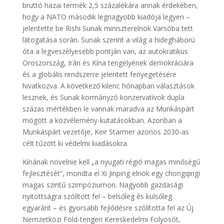
bruttó hazai termék 2,5 százalékára annak érdekében,
hogy a NATO második legnagyobb kiadója legyen –
jelentette be Rishi Sunak miniszterelnök Varsóba tett
látogatása során. Sunak szerint a világ a hidegháború
óta a legveszélyesebb pontján van, az autokratikus
Oroszország, Irán és Kína tengelyének demokráciára
és a globális rendszerre jelentett fenyegetésére
hivatkozva. A következő kilenc hónapban választások
lesznek, és Sunak kormányzó konzervatívok dupla
százas mértékben le vannak maradva az Munkáspárt
mögött a közvélemény-kutatásokban. Azonban a
Munkáspárt vezetője, Keir Starmer azonos 2030-as
célt tűzött ki védelmi kiadásokra.
Kínának növelnie kell „a nyugati régió magas minőségű
fejlesztését”, mondta el Xi Jinping elnök egy chongqingi
magas szintű szimpóziumon. Nagyobb gazdasági
nyitottságra szólított fel – belsőleg és külsőleg
egyaránt – és gyorsabb fejlődésre szólította fel az Új
Nemzetközi Föld-tengeri Kereskedelmi Folyosót,