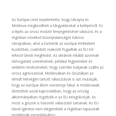
Az Európai Unió bejelentette, hogy Ukrajna és
Moldova megkezdheti a tárgyalásokat a belépésről. Ez
a lépés az orosz invázió fenyegetésével válaszol, és a
régióban növekvő bizonytalanságot tükrözi.
Ukrajnában, ahol a tüntetők az európai értékekért
küzdöttek, csalódott reakciók fogadták az EU-tól
érkező távoli meghívást. Az ukránok inkább azonnali
támogatást szeretnének, például fegyvereket és
védelmi rendszereket, hogy szembe tudjanak szállni az
orosz agresszióval. Moldovában és Grúziában az
elmúlt hétvégén tartott választások is azt mutatják,
hogy az európai álom vonzereje fakul. A moldovaiak
döntöttek azzal kapcsolatban, hogy az ország
alkotmányában rögzítsék-e az EU integrációját, és
most a grúzok is hasonló választást tartanak. Az EU
távoli ígéretei nem elegendőek a régióban tapasztalt
problémák megoldásához.