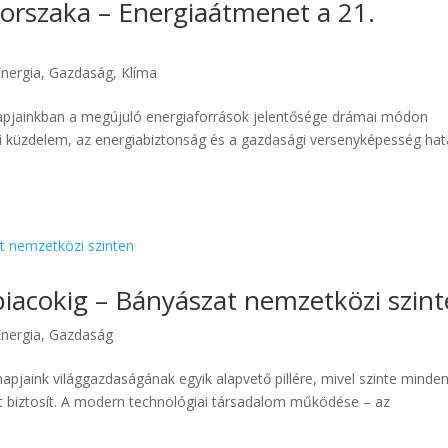
korszaka – Energiaátmenet a 21.
Energia
,
Gazdaság
,
Klíma
Napjainkban a megújuló energiaforrások jelentősége drámai módon
eni küzdelem, az energiabiztonság és a gazdasági versenyképesség ha
 piacokig – Bányászat nemzetközi szin
Energia
,
Gazdaság
apjaink világgazdaságának egyik alapvető pillére, mivel szinte minde
t biztosít. A modern technológiai társadalom működése – az