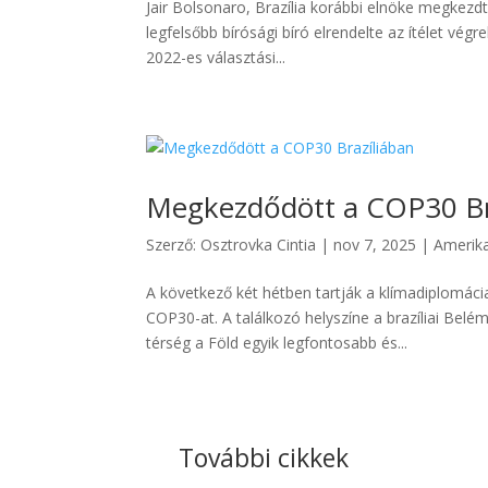
Jair Bolsonaro, Brazília korábbi elnöke megkez
legfelsőbb bírósági bíró elrendelte az ítélet vég
2022-es választási...
Megkezdődött a COP30 Br
Szerző:
Osztrovka Cintia
|
nov 7, 2025
|
Amerik
A következő két hétben tartják a klímadiplomác
COP30-at. A találkozó helyszíne a brazíliai Bel
térség a Föld egyik legfontosabb és...
További cikkek