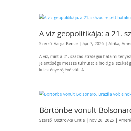
A víz geopolitikája: a 21. 
Szerző:
Varga Bence
|
ápr 7, 2026
|
Afrika
,
Amer
A víz, mint a 21. század stratégiai hatalmi ténye
jelentősége messze túlmutat a biológiai szükségle
kulcstényezőjévé vált. A...
Börtönbe vonult Bolsonaro,
Szerző:
Osztrovka Cintia
|
nov 26, 2025
|
Ameri