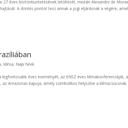
dte 27 éves börtönbüntetésének letöltését, miután Alexandre de Mora
rehajtását. A döntés pontot tesz annak a jogi eljárásnak a végére, ame
azíliában
a
,
Klíma
,
Napi hírek
ia legfontosabb éves eseményét, az ENSZ éves klímakonferenciáját, 
ém, az Amazonas kapuja, amely szimbolikus helyszíne a klímacsúcsnak.