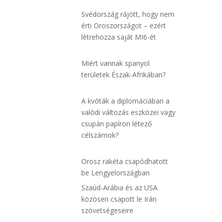
Svédország rájött, hogy nem
érti Oroszországot – ezért
létrehozza saját MI6-ét
Miért vannak spanyol
területek Észak-Afrikában?
A kvóták a diplomáciában a
valódi változás eszközei vagy
csupán papíron létező
célszámok?
Orosz rakéta csapódhatott
be Lengyelországban
Szaúd-Arábia és az USA
közösen csapott le Irán
szövetségeseire