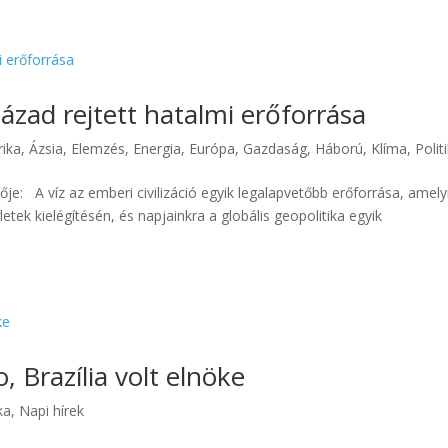
század rejtett hatalmi erőforrása
ika
,
Ázsia
,
Elemzés
,
Energia
,
Európa
,
Gazdaság
,
Háború
,
Klíma
,
Polit
zője: A víz az emberi civilizáció egyik legalapvetőbb erőforrása, amel
tek kielégítésén, és napjainkra a globális geopolitika egyik
 Brazília volt elnöke
ka
,
Napi hírek